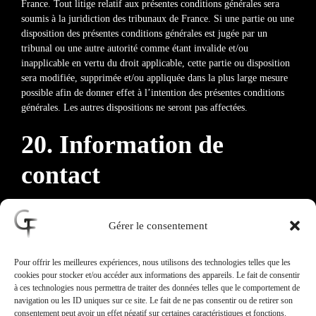
France. Tout litige relatif aux présentes conditions générales sera
soumis à la juridiction des tribunaux de France. Si une partie ou une
disposition des présentes conditions générales est jugée par un
tribunal ou une autre autorité comme étant invalide et/ou
inapplicable en vertu du droit applicable, cette partie ou disposition
sera modifiée, supprimée et/ou appliquée dans la plus large mesure
possible afin de donner effet à l’intention des présentes conditions
générales. Les autres dispositions ne seront pas affectées.
20. Information de
contact
Ce site web est détenu et exploité par FERRAN Guillaume.
Gérer le consentement
Vous pouvez nous contacter au sujet des présentes conditions
générales en nous écrivant ou en nous envoyant un e-mail à
Pour offrir les meilleures expériences, nous utilisons des technologies telles que les
l’adresse suivante : photographie@guillaumeferran.fr
cookies pour stocker et/ou accéder aux informations des appareils. Le fait de consentir
44 rue Claude DEBUSSY 33140 Villenave D'Ornon, FRANCE
à ces technologies nous permettra de traiter des données telles que le comportement de
navigation ou les ID uniques sur ce site. Le fait de ne pas consentir ou de retirer son
consentement peut avoir un effet négatif sur certaines caractéristiques et fonctions.